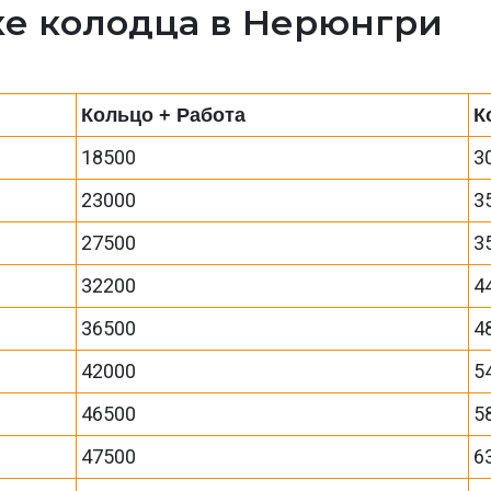
ке колодца в Нерюнгри
Кольцо + Работа
К
18500
3
23000
3
27500
3
32200
4
36500
4
42000
5
46500
5
47500
6