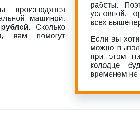
работы. По
ы производятся
условной, о
альной машиной.
всех вышепе
 рублей
. Сколько
и, вам помогут
Если вы хоти
можно выполн
при этом ни
колодце бу
временем не 