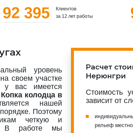
92 395
Клиентов
за 12 лет работы
угах
Расчет стои
альный уровень
Нерюнгри
на своем участке
 у вас имеется
Стоимость у
.
Копка колодца в
зависит от с
ляется нашей
 порядке. Поэтому
индивидуальны
чикам четкую и
рельеф местно
а. В работе мы