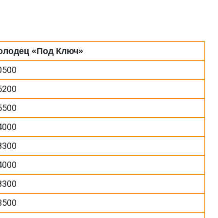
олодец «Под Ключ»
0500
5200
5500
4000
8300
4000
8300
3500