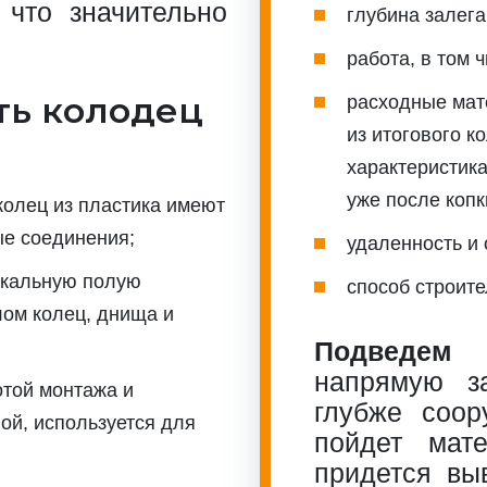
 что значительно
глубина залега
работа, в том 
ть колодец
расходные мат
из итогового к
характеристик
уже после копк
олец из пластика имеют
ые соединения;
удаленность и 
икальную полую
способ строите
лом колец, днища и
Подведем 
напрямую з
той монтажа и
глубже соор
ой, используется для
пойдет мат
придется вы